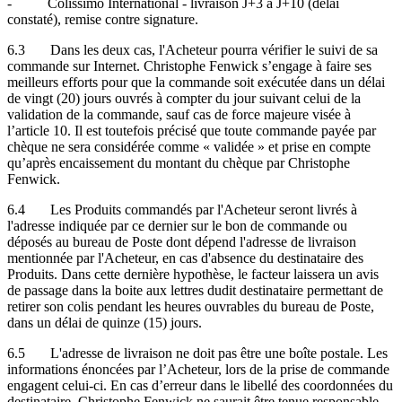
- Colissimo International - livraison J+3 à J+10 (délai
constaté), remise contre signature.
6.3 Dans les deux cas, l'Acheteur pourra vérifier le suivi de sa
commande sur Internet. Christophe Fenwick s’engage à faire ses
meilleurs efforts pour que la commande soit exécutée dans un délai
de vingt (20) jours ouvrés à compter du jour suivant celui de la
validation de la commande, sauf cas de force majeure visée à
l’article 10. Il est toutefois précisé que toute commande payée par
chèque ne sera considérée comme « validée » et prise en compte
qu’après encaissement du montant du chèque par Christophe
Fenwick.
6.4 Les Produits commandés par l'Acheteur seront livrés à
l'adresse indiquée par ce dernier sur le bon de commande ou
déposés au bureau de Poste dont dépend l'adresse de livraison
mentionnée par l'Acheteur, en cas d'absence du destinataire des
Produits. Dans cette dernière hypothèse, le facteur laissera un avis
de passage dans la boite aux lettres dudit destinataire permettant de
retirer son colis pendant les heures ouvrables du bureau de Poste,
dans un délai de quinze (15) jours.
6.5 L'adresse de livraison ne doit pas être une boîte postale. Les
informations énoncées par l’Acheteur, lors de la prise de commande
engagent celui-ci. En cas d’erreur dans le libellé des coordonnées du
destinataire, Christophe Fenwick ne saurait être tenue responsable