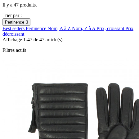
Il y a 47 produits.
Trier par :
Pertinence

Best sellers
Pertinence
Nom, A à Z
Nom, Z à A
Prix, croissant
Prix,
décroissant
Affichage 1-47 de 47 article(s)
Filtres actifs