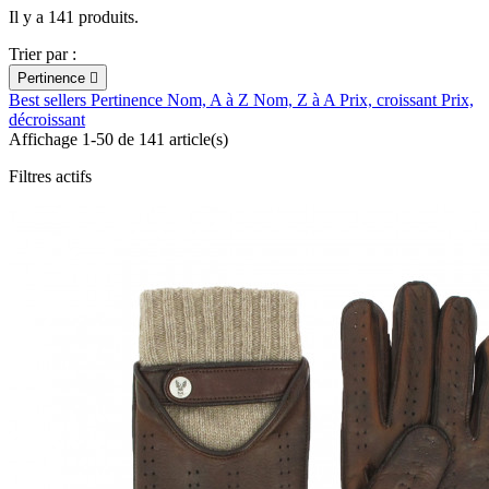
Il y a 141 produits.
Trier par :
Pertinence

Best sellers
Pertinence
Nom, A à Z
Nom, Z à A
Prix, croissant
Prix,
décroissant
Affichage 1-50 de 141 article(s)
Filtres actifs